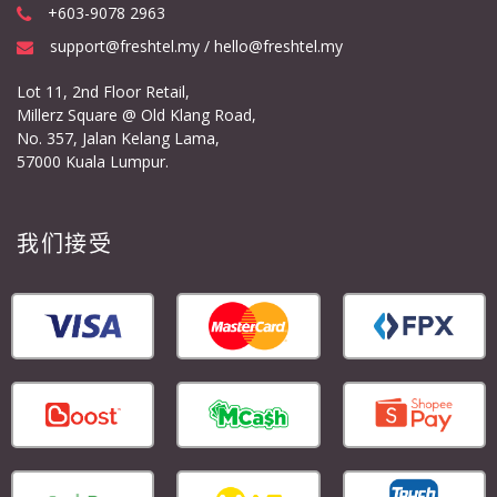
+603-9078 2963
support@freshtel.my / hello@freshtel.my
Lot 11, 2nd Floor Retail,
Millerz Square @ Old Klang Road,
No. 357, Jalan Kelang Lama,
57000 Kuala Lumpur.
我们接受